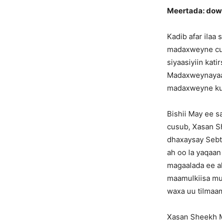
Meertada: dowl
Kadib afar ilaa
madaxweyne cus
siyaasiyiin ka
Madaxweynayaash
madaxweyne ku g
Bishii May ee 
cusub, Xasan S
dhaxaysay Sebte
ah oo la yaqaan
magaalada ee ah
maamulkiisa mu
waxa uu tilmaam
Xasan Sheekh M