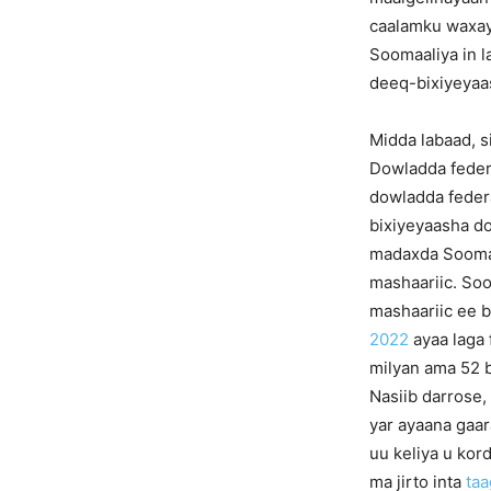
caalamku waxay 
Soomaaliya in l
deeq-bixiyeyaas
Midda labaad, s
Dowladda feder
dowladda feder
bixiyeyaasha do
madaxda Soomaa
mashaariic. Soo
mashaariic ee 
2022
ayaa laga 
milyan ama 52 b
Nasiib darrose,
yar ayaana gaar
uu keliya u kord
ma jirto inta
taa