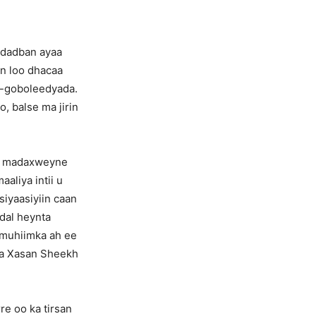
o dadban ayaa
n loo dhacaa
d-goboleedyada.
, balse ma jirin
ay madaxweyne
liya intii u
iyaasiyiin caan
adal heynta
a muhiimka ah ee
da Xasan Sheekh
e oo ka tirsan