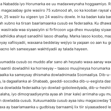
a Nabadda iyo Horumarka ee uu madaxweynaha hoggaamiyo. R
 magacaabay gole wasiiro 75 xubnood ah, oo ka kooban raysal 
ir, 25 wasiir ku xigeen iyo 24 wasiiru dowle. In ka badan kala ba
 ah xubno ka tirsan baarlamaanka cusub ee federaalka. Ku dh
wasiirada waa siyaasiyiin si firfircoon uga dhex muuqday siya
adhiidka ahayd sanadihii lasoo dhaafay. Marka lasoo koobo, ma
ay xafiisyadii, waxaana beddelay wejiyo la yaqaan oo aan ku g
acno leh sameeyaan wakhtiyadii ay talada hayeen.
umadda cusub oo muddo afar sano ah heysato waxa aanay wax
antii dowladihii ka horreeyay – taasoo muujineysa horumarka 
aalka ka sameysay dhismaha dowladnimada Soomaaliya. Dib-u
 la dagaallanka al-Shabaab, geeddi-socodka dib-u-eegista das
irka dowladda federaalka iyo dowlad-goboleedyada, dib-u-heshiis
alaha, iyo dimoqraadiyeynta ayaa ah (mar kale) arrimaha ugu m
h dowladda cusub. Xukuumadda cusub ayaa isku magacowday ‘
 ay baarlamaanka u gudbisay barnaamij lix tiir siyaasadeed le