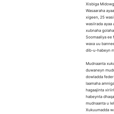
Xisbiga Midowg
Wasaaraha ayaa
xigeen, 25 wasi
wasiirada ayaa
xubnaha golaha 
Soomaaliya ee f
waxa uu banneey
dib-u-habeyn m
Mudnaanta xuku
duwaneyn mudna
dowladda feder
laamaha amniga,
hagaajinta xiri
habeynta dhaqa
mudnaanta u le
Xukuumadda waxa