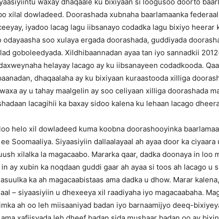
yaasiyiintu waxay dhaqaale ku bixiyaan si loogusoo doorto ba
o xilal dowladeed. Doorashada xubnaha baarlamaanka federaalk
eeyay, iyadoo lacag lagu iibsanayo codadka lagu bixiyo heerar
o odayaasha soo xulaya ergada doorashada, guddiyada doorash
ad goboleedyada. Xildhibaannadan ayaa tan iyo sannadkii 2012-
axweynaha helayay lacago ay ku iibsanayeen codadkooda. Qaa
baanadan, dhaqaalaha ay ku bixiyaan kuraastooda xilliga dooras
waxa ay u tahay maalgelin ay soo celiyaan xilliga doorashada 
hadaan lacagihii ka baxay sidoo kalena ku lehaan lacago dheer
i loo helo xil dowladeed kuma koobna doorashooyinka baarlamaa
 Soomaaliya. Siyaasiyiin dallaalayaal ah ayaa door ka ciyaara 
uush xilalka la magacaabo. Mararka qaar, dadka doonaya in loo 
in ay xubin ka noqdaan guddi gaar ah ayaa si toos ah lacago u s
asuulka ka ah magacaabistaas ama dadka u dhow. Marar kalena
laal – siyaasiyiin u dhexeeya xil raadiyaha iyo magacaabaha. Ma
imka ah oo leh miisaaniyad badan iyo barnaamijyo deeq-bixiye
 ama xafiisyada leh dheef badan sida mushaar badan oo ay bix