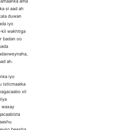
arlamaanka ama
a si aad ah
 kala duwan
ada iyo
kii wakhtiga
r badan oo
hada
madaxweynaha,
aad ah.
nka iyo
u isticmaalka
magacaabo xil
iiya
, waxay
gacaabista
yaashu
ineyso beesha