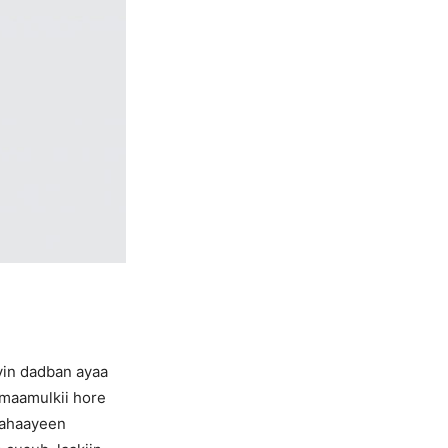
yin dadban ayaa
 maamulkii hore
lahaayeen