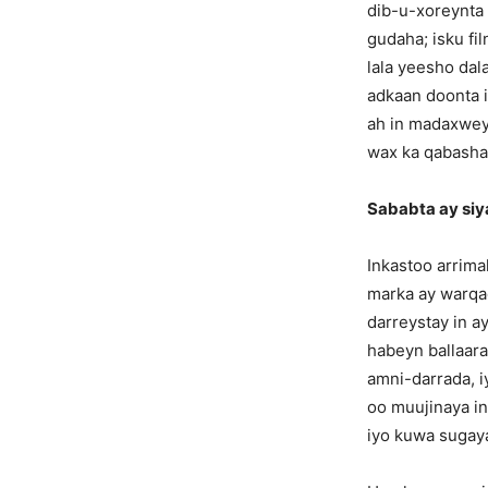
dib-u-xoreynta 
gudaha; isku fi
lala yeesho dal
adkaan doonta i
ah in madaxwey
wax ka qabasha
Sababta ay siy
Inkastoo arrim
marka ay warqad
darreystay in ay
habeyn ballaara
amni-darrada, 
oo muujinaya in
iyo kuwa sugay