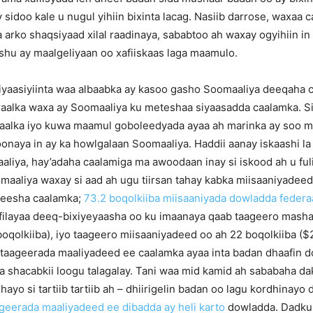
sidoo kale u nugul yihiin bixinta lacag. Nasiib darrose, waxaa 
a arko shaqsiyaad xilal raadinaya, sababtoo ah waxay ogyihiin in
hu ay maalgeliyaan oo xafiiskaas laga maamulo.
iyaasiyiinta waa albaabka ay kasoo gasho Soomaaliya deeqaha 
aalka waxa ay Soomaaliya ku meteshaa siyaasadda caalamka. Si
aalka iyo kuwa maamul goboleedyada ayaa ah marinka ay soo 
onaya in ay ka howlgalaan Soomaaliya. Haddii aanay iskaashi l
liya, hay’adaha caalamiga ma awoodaan inay si iskood ah u ful
maaliya waxay si aad ah ugu tiirsan tahay kabka miisaaniyadeed
beesha caalamka;
73.2 boqolkiiba miisaaniyada dowladda federa
filayaa deeq-bixiyeyaasha oo ku imaanaya qaab taageero masha
oqolkiiba), iyo taageero miisaaniyadeed oo ah 22 boqolkiiba ($
 taageerada maaliyadeed ee caalamka ayaa inta badan dhaafin 
a shacabkii loogu talagalay. Tani waa mid kamid ah sababaha d
hayo si tartiib tartiib ah – dhiirigelin badan oo lagu kordhinayo
geerada maaliyadeed ee dibadda ay heli karto
dowladda. Dadku 