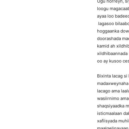
Ugu horreyn, si
loogu magacaab
ayaa loo badeec
lagasoo bilaab
hoggaanka dowl
doorashada mad
kamid ah xildhi
xildhibaannada 
oo ay kusoo ces
Bixinta lacag s
madaxweynaha ee
lacago ama laal
wasiirnimo ama 
shaqsiyaadka m
isticmaalaan da
xafiisyada muhi
maalgelinayaan