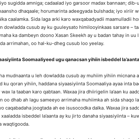
iyo sugidda amniga; cadaalad iyo garsoor madax bannaan; dib-u
lnaansho dhaqaale; horumarinta adeegyada bulshada; iyo xiriir
alka caalamka. Sida laga arki karo waxqabadyadii maamulladii h
n dowladda cusub ay ku guuleysato himilooyinkaas sarsare – t
naha ka dambeyn doono Xasan Skeekh ay u badan tahay in uu la
da arrimahan, oo hal-ku-dheg cusub loo yeelay.
aasiyiinta Soomaaliyeed ugu qanacsan yihiin isbeddel la’aant
aha mudnaanta u leh dowladda cusub ay muhiim yihiin micnana
 ku qoran yihiin, haddana siyaasiyiinta Soomaaliya ayaa inta b
 wax la taaban karo qabtaan. Waxaa jira dhiirigelin la’aan ku aad
n oo dhab ah lagu sameeyo arrimaha muhiimka ah sida shaqo la
iyo caqabadaha joogtada ah ee isusocodka dalka. Waxaa jira sa
 xaaladda isbeddel la’aanta ay ku jirto danaha siyaasiyiinta – k
a waqtigooda.