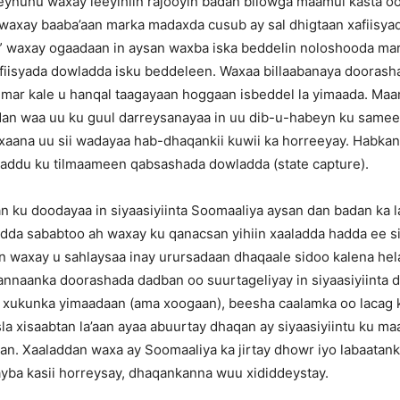
ynuhu waxay leeyihiin rajooyin badan bilowga maamul kasta oo 
 waxay baaba’aan marka madaxda cusub ay sal dhigtaan xafiisya
” waxay ogaadaan in aysan waxba iska beddelin noloshooda mar
xafiisyada dowladda isku beddeleen. Waxaa billaabanaya dooras
mar kale u hanqal taagayaan hoggaan isbeddel la yimaada. Ma
badan waa uu ku guul darreysanayaa in uu dib-u-habeyn ku same
xaana uu sii wadayaa hab-dhaqankii kuwii ka horreeyay. Habkan
saddu ku tilmaameen qabsashada dowladda (state capture).
n ku doodayaa in siyaasiyiinta Soomaaliya aysan dan badan ka 
dda sababtoo ah waxay ku qanacsan yihiin xaaladda hadda ee s
an waxay u sahlaysaa inay urursadaan dhaqaale sidoo kalena he
nnaanka doorashada dadban oo suurtageliyay in siyaasiyiinta 
 xukunka yimaadaan (ama xoogaan), beesha caalamka oo lacag 
sla xisaabtan la’aan ayaa abuurtay dhaqan ay siyaasiyiintu ku m
n. Xaaladdan waxa ay Soomaaliya ka jirtay dhowr iyo labaatank
yba kasii horreysay, dhaqankanna wuu xididdeystay.