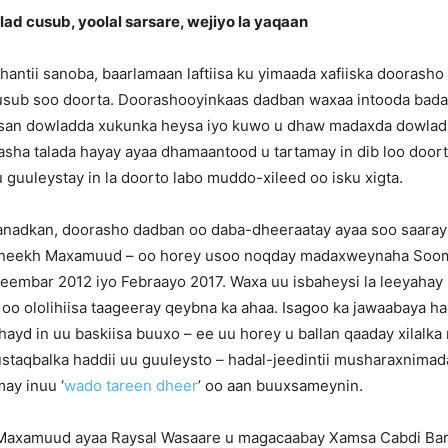
ad cusub, yoolal sarsare, wejiyo la yaqaan
 shantii sanoba, baarlamaan laftiisa ku yimaada xafiiska doorash
ub soo doorta. Doorashooyinkaas dadban waxaa intooda bada
tirsan dowladda xukunka heysa iyo kuwo u dhaw madaxda dowla
a talada hayay ayaa dhamaantood u tartamay in dib loo doorto
uuleystay in la doorto labo muddo-xileed oo isku xigta.
sanadkan, doorasho dadban oo daba-dheeraatay ayaa soo saar
heekh Maxamuud – oo horey usoo noqday madaxweynaha Soomaa
embar 2012 iyo Febraayo 2017. Waxa uu isbaheysi la leeyahay s
 oo ololihiisa taageeray qeybna ka ahaa. Isagoo ka jawaabaya h
ayd in uu baskiisa buuxo – ee uu horey u ballan qaaday xilalk
staqbalka haddii uu guuleysto – hadal-jeedintii musharaxnima
ay inuu ‘
wado tareen dheer
’ oo aan buuxsameynin.
axamuud ayaa Raysal Wasaare u magacaabay Xamsa Cabdi Barr