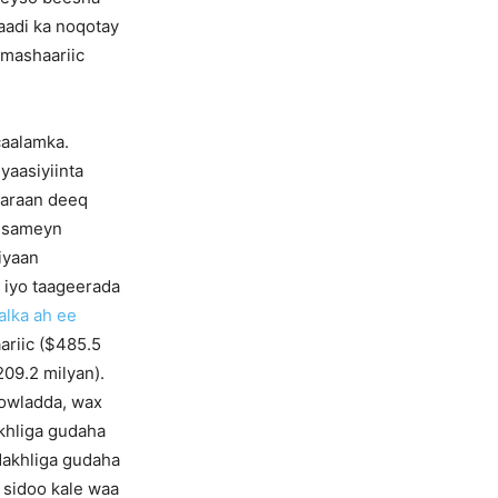
caadi ka noqotay
 mashaariic
caalamka.
yaasiyiinta
maraan deeq
a sameyn
iyaan
 iyo taageerada
alka ah ee
ariic ($485.5
209.2 milyan).
dowladda, wax
akhliga gudaha
 dakhliga gudaha
sidoo kale waa