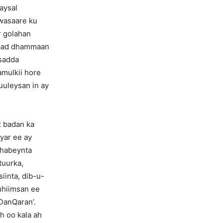
aysal
wasaare ku
r golahan
awaad dhammaan
asadda
amulkii hore
uuleysan in ay
 badan ka
yar ee ay
-habeynta
tuurka,
iinta, dib-u-
uhiimsan ee
DanQaran’.
h oo kala ah