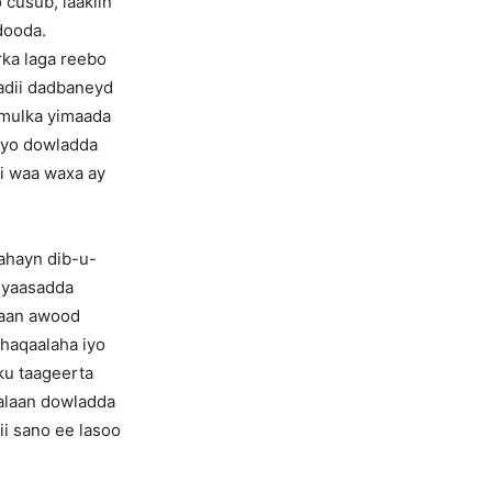
cusub, laakiin
dooda.
ka laga reebo
hadii dadbaneyd
amulka yimaada
eyo dowladda
i waa waxa ay
lahayn dib-u-
iyaasadda
laan awood
dhaqaalaha iyo
ku taageerta
aalaan dowladda
ii sano ee lasoo