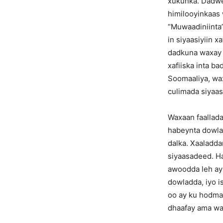
xukunka. Dadwe
himilooyinkaas
“Muwaadiniinta
in siyaasiyiin 
dadkuna waxay 
xafiiska inta 
Soomaaliya, wa
culimada siyaa
Waxaan faallada
habeynta dowla
dalka. Xaaladd
siyaasadeed. Ha
awoodda leh ay
dowladda, iyo i
oo ay ku hodmaa
dhaafay ama wa