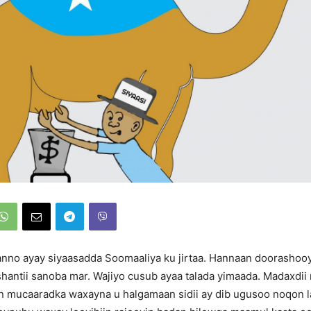
anno ayay siyaasadda Soomaaliya ku jirtaa. Hannaan doorashoo
 shantii sanoba mar. Wajiyo cusub ayaa talada yimaada. Madaxdii
an mucaaradka waxayna u halgamaan sidii ay dib ugusoo noqon 