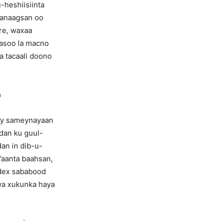
-heshiisiinta
 wanaagsan oo
ore, waxaa
aasoo la macno
 tacaali doono
a
 ay sameynayaan
adan ku guul-
dan in dib-u-
’aanta baahsan,
ddex sababood
uwa xukunka haya