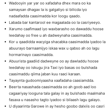
Wadooyin yar yar oo xafadaha dhex mara oo ka
samaysan dhagax la is galgaliyo si bilicda iyo
nadaafadda caasimadda kor loogu qaado.
Labada bar kantarool ee magaalada oo la casriyeeyo.
Xarumo caafimaad iyo waxbarasho oo dawaddu hoose
leedahay oo free u ah dadweynaha caasimadda.
Kor u qaadidda wacyiga shacabka caasimadda iyadoo la
abuurayo barnaamijyo iskaa wax u qabso ah oo lagu
hormarinayo caasimadda.
Abuurista gaadiid dadweyne oo ay dawladdu hoose
leedahay oo iskugu jira Taxi iyo basas oo bulshada
caasimaddu qiima jaban kuu raaci karaan.
Tayaynta gudoomiyaasha xaafadaha caasiamdda.
Beerta nasashada caasimadda oo ah goob aad loo
cagaariyay looguna tala galay in ay bulshado maalmaha
fasaxa u nasasho tagto iyadoo si bilaash lagu galayo.
U diyaarinta Garowe in ay hesho goobo dalxiis oo casri