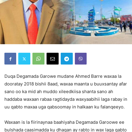
Duqa Degamada Garowe mudane Ahmed Barre waxaa la
dooratay 2018 bishii 8aad, waxaa maanta u buuxsantay afar
sano oo ka mid ah muddo xileedkiisa shanta sano ah
haddaba waxaan rabaa ragtidayda waxyaabihii laga rabay in
uu qabto maxaa uga qabsoomay in halkaan ku falanqeeyo.
Waxaan is la fiirinaynaa baahiyaha Degamada Garoowe ee
bulshada caasimadda ku dhaqan ay rabto in wax laga qabto