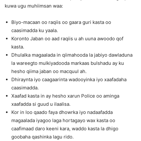
kuwa ugu muhiimsan waa:
Biyo-macaan oo raqiis oo gaara guri kasta oo
caasimadda ku yaala.
Koronto Jaban oo aad raqiis u ah uuna awoodo qof
kasta.
Dhulalka magaalada in qiimahooda la jabiyo dawladuna
la wareegto mulkiyadooda markaas bulshadu ay ku
hesho qiima jaban oo macquul ah.
Dhiraynta iyo caagaarinta wadooyinka iyo xaafadaha
caasimadda.
Xaafad kasta in ay hesho xarun Police oo aminga
xaafadda si guud u ilaalisa.
Kor in loo qaado faya dhowrka iyo nadaafadda
magaalada iyagoo laga hortagayo wax kasta oo
caafimaad daro keeni kara, waddo kasta la dhigo
goobaha qashinka lagu rido.