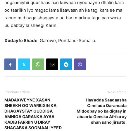
hogaamiyhii guushaas aan kuwada riyoonayno dhalin kara
oo taariikh iyo magac lama ilaawaan ah ka tagi kara ee ma
rabno mid naga shaqaysta oo bari markuu tago aan waxa
uu qabtay la sheegi Karin.
Xudayfe Shade
, Garowe, Puntland-Somalia.
Previous article
Next article
MADAXWEYNE XASAN
Hay’adda Saadaasha
SHEEKH OO WARBIXIN KA
Cimilada Qaramada
DHAGAYSTAY GUDDIGA
Midoobay oo ka digtay in
AMNIGA QARANKA AYAA
abaarta Geeska Afrika ay
KADIB FARRIIN U DIRAY
shan sano jirsato.
SHACABKA SOOMAALIYEED.