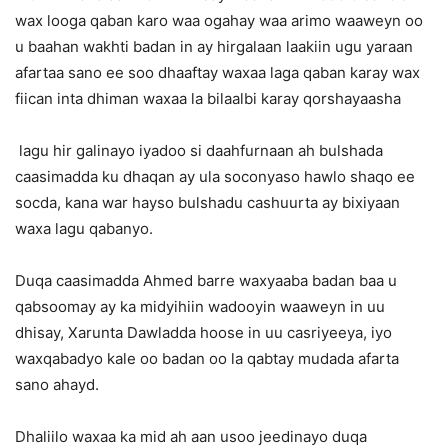
wax looga qaban karo waa ogahay waa arimo waaweyn oo
u baahan wakhti badan in ay hirgalaan laakiin ugu yaraan
afartaa sano ee soo dhaaftay waxaa laga qaban karay wax
fiican inta dhiman waxaa la bilaalbi karay qorshayaasha
lagu hir galinayo iyadoo si daahfurnaan ah bulshada
caasimadda ku dhaqan ay ula soconyaso hawlo shaqo ee
socda, kana war hayso bulshadu cashuurta ay bixiyaan
waxa lagu qabanyo.
Duqa caasimadda Ahmed barre waxyaaba badan baa u
qabsoomay ay ka midyihiin wadooyin waaweyn in uu
dhisay, Xarunta Dawladda hoose in uu casriyeeya, iyo
waxqabadyo kale oo badan oo la qabtay mudada afarta
sano ahayd.
Dhaliilo waxaa ka mid ah aan usoo jeedinayo duqa