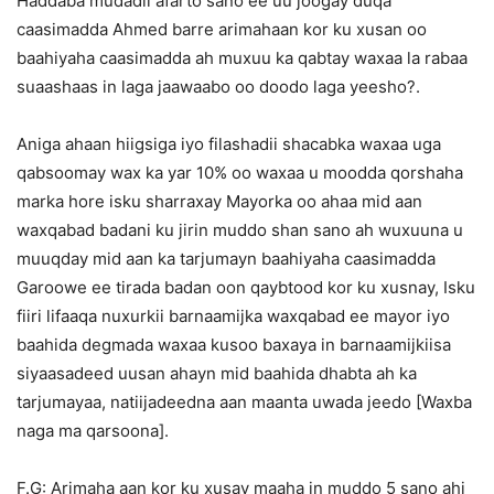
Haddaba mudadii afarto sano ee uu joogay duqa
caasimadda Ahmed barre arimahaan kor ku xusan oo
baahiyaha caasimadda ah muxuu ka qabtay waxaa la rabaa
suaashaas in laga jaawaabo oo doodo laga yeesho?.
Aniga ahaan hiigsiga iyo filashadii shacabka waxaa uga
qabsoomay wax ka yar 10% oo waxaa u moodda qorshaha
marka hore isku sharraxay Mayorka oo ahaa mid aan
waxqabad badani ku jirin muddo shan sano ah wuxuuna u
muuqday mid aan ka tarjumayn baahiyaha caasimadda
Garoowe ee tirada badan oon qaybtood kor ku xusnay, Isku
fiiri lifaaqa nuxurkii barnaamijka waxqabad ee mayor iyo
baahida degmada waxaa kusoo baxaya in barnaamijkiisa
siyaasadeed uusan ahayn mid baahida dhabta ah ka
tarjumayaa, natiijadeedna aan maanta uwada jeedo [Waxba
naga ma qarsoona].
F.G: Arimaha aan kor ku xusay maaha in muddo 5 sano ahi