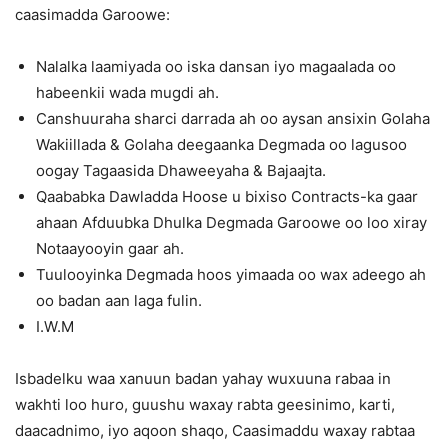
caasimadda Garoowe:
Nalalka laamiyada oo iska dansan iyo magaalada oo
habeenkii wada mugdi ah.
Canshuuraha sharci darrada ah oo aysan ansixin Golaha
Wakiillada & Golaha deegaanka Degmada oo lagusoo
oogay Tagaasida Dhaweeyaha & Bajaajta.
Qaababka Dawladda Hoose u bixiso Contracts-ka gaar
ahaan Afduubka Dhulka Degmada Garoowe oo loo xiray
Notaayooyin gaar ah.
Tuulooyinka Degmada hoos yimaada oo wax adeego ah
oo badan aan laga fulin.
I.W.M
Isbadelku waa xanuun badan yahay wuxuuna rabaa in
wakhti loo huro, guushu waxay rabta geesinimo, karti,
daacadnimo, iyo aqoon shaqo, Caasimaddu waxay rabtaa