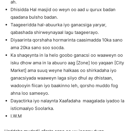
ah.
Dhisidda Hal masjid oo weyn oo aad u qurux badan
qaadana bulsho badan.
Taageeridda hal-abuurka iyo ganacsiga yaryar,
qabashada shirweynayaal lagu taageerayo.
Diyaarinta qorshaha hormarinta caasimadda 10ka sano
ama 20ka sano soo socda.
Ka shaqeynta in la helo goobo ganacsi oo waaweyn oo
isku dhow ama in la abuuro aag [Zone] loo yaqaan [City
Market] ama suuq weyne halkaas oo shirkadaha iyo
ganacsiyada waaweyn laga siiyo dhul ay dhistaan,
wadooyin fiican iyo baakinno leh, qorsho muddo fog
ahna loo sameeyo.
Dayactirka iyo nalaynta Xaafadaha maagalada iyadoo la
isticmaalyo Soolarka.
I.W.M