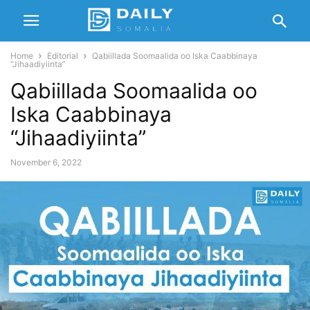
Home
Editorial
Qabiillada Soomaalida oo Iska Caabbinaya
“Jihaadiyiinta”
Qabiillada Soomaalida oo
Iska Caabbinaya
“Jihaadiyiinta”
November 6, 2022