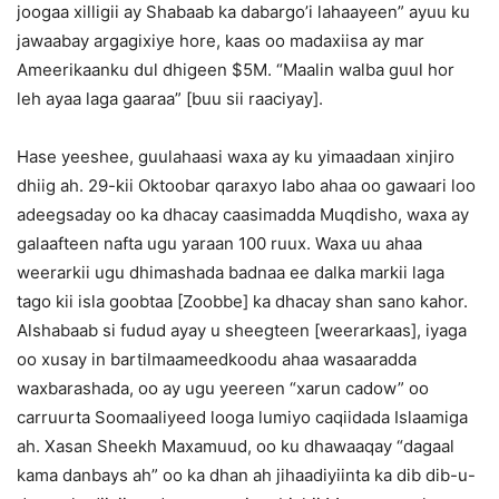
joogaa xilligii ay Shabaab ka dabargo’i lahaayeen” ayuu ku
jawaabay argagixiye hore, kaas oo madaxiisa ay mar
Ameerikaanku dul dhigeen $5M. “Maalin walba guul hor
leh ayaa laga gaaraa” [buu sii raaciyay].
Hase yeeshee, guulahaasi waxa ay ku yimaadaan xinjiro
dhiig ah. 29-kii Oktoobar qaraxyo labo ahaa oo gawaari loo
adeegsaday oo ka dhacay caasimadda Muqdisho, waxa ay
galaafteen nafta ugu yaraan 100 ruux. Waxa uu ahaa
weerarkii ugu dhimashada badnaa ee dalka markii laga
tago kii isla goobtaa [Zoobbe] ka dhacay shan sano kahor.
Alshabaab si fudud ayay u sheegteen [weerarkaas], iyaga
oo xusay in bartilmaameedkoodu ahaa wasaaradda
waxbarashada, oo ay ugu yeereen “xarun cadow” oo
carruurta Soomaaliyeed looga lumiyo caqiidada Islaamiga
ah. Xasan Sheekh Maxamuud, oo ku dhawaaqay “dagaal
kama danbays ah” oo ka dhan ah jihaadiyiinta ka dib dib-u-