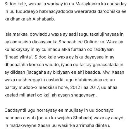
Sidoo kale, waxaa la wariyay in uu Maraykanka ka codsaday
in uu fududeeyo habraacyadooda weerarada darooniska ee
ka dhanka ah Alshabaab.
Isla markaa, dowladdu waxa ay aad isugu taxalujinaysaa in
ay aamusiiso dicaayaadka Shabaab ee Online-ka. Waxa ay
ku adkaysay in ay culimadu afka furtaan oo raddiyaan
“jihaadiyiinta”. Sidoo kale waxa ay isku dayaysaa in ay
dhaqaalaha kooxda wiiqdo, iyada oo fartay ganacsatada in
ay diidaan [lacagaha ay bixiyaan ee ah] baadda. Mw. Xasan
waxa uu sheegay in casharkii ugu muhiimsanaa ee uu
bartay muddo-xileedkiisii hore, 2012 ilaa 2017, uu ahaa
xeelad millateri oo kali ah aysan shaqaynayn.
Caddayntii ugu horraysay ee muujisay in uu doonayo
hannaan cusub [oo uu ku wajaho Shabaab] waxa ay ahayd,
in madaxweyne Xasan uu wasiirka arrimaha diinta u