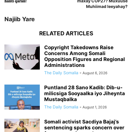
𝐡𝐚𝐧𝐭𝐢 𝐪𝐚𝐫𝐚𝐧!
maxay COP27? Muxuuse
Muhiimad leeyahay?
Najiib Yare
RELATED ARTICLES
Copyright Takedowns Raise
Concerns Among Somali
Opposition Figures and Regional
Administrations
The Daily Somalia
-
August 6, 2026
Puntland 28 Sano Kadib: Dib-u-
milicsiga Sooyaalka iyo Jiheynta
Mustaqbalka
The Daily Somalia
-
August 1, 2026
Somali activist Sacdiya Bajaj’s
sentencing sparks concern over