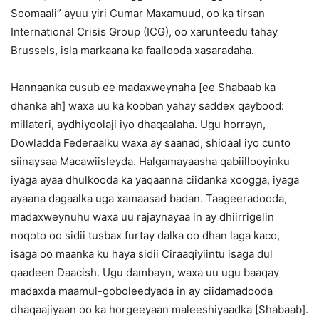
Soomaali” ayuu yiri Cumar Maxamuud, oo ka tirsan
International Crisis Group (ICG), oo xarunteedu tahay
Brussels, isla markaana ka faallooda xasaradaha.
Hannaanka cusub ee madaxweynaha [ee Shabaab ka
dhanka ah] waxa uu ka kooban yahay saddex qaybood:
millateri, aydhiyoolaji iyo dhaqaalaha. Ugu horrayn,
Dowladda Federaalku waxa ay saanad, shidaal iyo cunto
siinaysaa Macawiisleyda. Halgamayaasha qabiillooyinku
iyaga ayaa dhulkooda ka yaqaanna ciidanka xoogga, iyaga
ayaana dagaalka uga xamaasad badan. Taageeradooda,
madaxweynuhu waxa uu rajaynayaa in ay dhiirrigelin
noqoto oo sidii tusbax furtay dalka oo dhan laga kaco,
isaga oo maanka ku haya sidii Ciraaqiyiintu isaga dul
qaadeen Daacish. Ugu dambayn, waxa uu ugu baaqay
madaxda maamul-goboleedyada in ay ciidamadooda
dhaqaajiyaan oo ka horgeeyaan maleeshiyaadka [Shabaab].