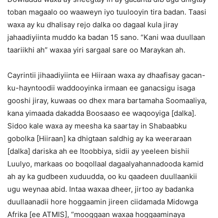
toban magaalo oo waaweyn iyo tuulooyin tira badan. Taasi
waxa ay ku dhalisay rejo dalka oo dagaal kula jiray
jahaadiyiinta muddo ka badan 15 sano. “Kani waa duullaan
taariikhi ah” waxaa yiri sargaal sare oo Maraykan ah.
Cayrintii jihaadiyiinta ee Hiiraan waxa ay dhaafisay gacan-
ku-hayntoodii waddooyinka irmaan ee ganacsigu isaga
gooshi jiray, kuwaas oo dhex mara bartamaha Soomaaliya,
kana yimaada dakadda Boosaaso ee waqooyiga [dalka].
Sidoo kale waxa ay meesha ka saartay in Shabaabku
gobolka [Hiiraan] ka dhigtaan saldhig ay ka weeraraan
[dalka] dariska ah ee Itoobbiya, sidii ay yeeleen bishii
Luulyo, markaas oo boqollaal dagaalyahannadooda kamid
ah ay ka gudbeen xuduudda, oo ku qaadeen duullaankii
ugu weynaa abid. Intaa waxaa dheer, jirtoo ay badanka
duullaanadii hore hoggaamin jireen ciidamada Midowga
Afrika [ee ATMIS], “mooggaan waxaa hoggaaminaya