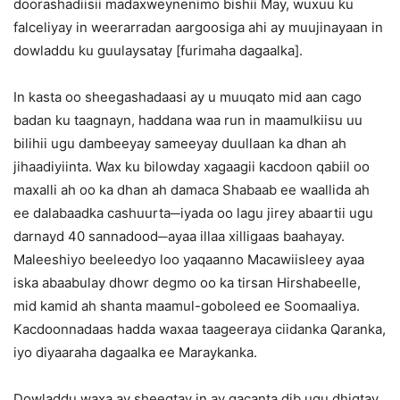
doorashadiisii madaxweynenimo bishii May, wuxuu ku
falceliyay in weerarradan aargoosiga ahi ay muujinayaan in
dowladdu ku guulaysatay [furimaha dagaalka].
In kasta oo sheegashadaasi ay u muuqato mid aan cago
badan ku taagnayn, haddana waa run in maamulkiisu uu
bilihii ugu dambeeyay sameeyay duullaan ka dhan ah
jihaadiyiinta. Wax ku bilowday xagaagii kacdoon qabiil oo
maxalli ah oo ka dhan ah damaca Shabaab ee waallida ah
ee dalabaadka cashuurta─iyada oo lagu jirey abaartii ugu
darnayd 40 sannadood─ayaa illaa xilligaas baahayay.
Maleeshiyo beeleedyo loo yaqaanno Macawiisleey ayaa
iska abaabulay dhowr degmo oo ka tirsan Hirshabeelle,
mid kamid ah shanta maamul-goboleed ee Soomaaliya.
Kacdoonnadaas hadda waxaa taageeraya ciidanka Qaranka,
iyo diyaaraha dagaalka ee Maraykanka.
Dowladdu waxa ay sheegtay in ay gacanta dib ugu dhigtay