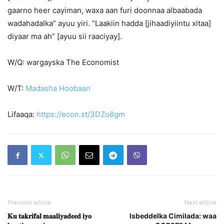
gaarno heer cayiman, waxa aan furi doonnaa albaabada
wadahadalka” ayuu yiri. “Laakiin hadda [jihaadiyiintu xitaa]
diyaar ma ah” [ayuu sii raaciyay].
W/Q: wargayska The Economist
W/T:
Madasha Hoobaan
Lifaaqa:
https://econ.st/3DZo8gm
Previous article
Next article
𝐊𝐮 𝐭𝐚𝐤𝐫𝐢𝐟𝐚𝐥 𝐦𝐚𝐚𝐥𝐢𝐲𝐚𝐝𝐞𝐞𝐝 𝐢𝐲𝐨
Isbeddelka Cimilada: waa