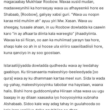
magacaabay Mukhtaar Roobow. Waxaa xusid mudan,
madaxweynihii ka horreeyay waxa uu afhayeenkii hore ee
Shabaab, [Roobow], galiyay xabsi guri. “Waxa uu noqon
karaa mid muhiim ah” ayuu yiri Mw. Xasan. Waxa uu
sheegay, tusaale ahaan, in uu Roobow dowladda ka caawin
karo “in ay afkaarta diinta kala wareegto” jihaadiyiinta.
Waxaa ka sii fiican, oo aan ka muhiimad yarayn taa hore,
shaqo kale oo ah in si hoose ula xiriiro saaxiibadiisii hore,
kuna qanciyo in ay soo goostaan.
Istaraatiijiyadda dowladda qudheedu waxa ay leedahay
gaabisyo. Ku tiirsanaanta maleeshiyo-beeleedyada [oo
qura] waxa ay ku dhammaan kartaa meel xun. Sida la wada
og-yahay, maleeshiyooyinku tabobar ma haystaan, waana
halis. Bishii hore guddoomiyaha Hiiraan xitaa waxa uu ugu
baaqay in ay dilaan xaasaska iyo hooyooyinka xubnaha
Alshabaab. Sidoo kale way adag tahay in guulahooda oo