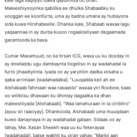
kale laga xaqiijiyo dalka qaybihiisa oo dhan.
Maleeshiyooyinka qabiilka ee dhulka Shabaabku ku
xooggan ee koonfurta, uma ay badna umana ay hubaysna
sida kuwa Hirshabeelle. Dhanka kale, Shabaab waxaa lagu
yaqaannaa in ay durba kusoo rogaalceliyaan degaamada
gacantooda ka baxa.
Cumar Maxamuud, oo ka tirsan ICG, waxa uu ku dooday in
ay dowladdu ugu dambaynta tixgeliso in ay wadahadal la
furto jihaadiyiinta. Iyada oo ay yaryihiin dadka xiisaha u
qaba arrintaan [wadahadalka]. “Luuqadda keli ah ee
Alshabaab fahmaan waa rasaasta” waxaa yiri Roobow, kaas
oo wiilkiisu dhawaan ku dhintay dagaalka ka dhan
maleeshiyada [Alshabaab]. “Waa lamahuraan in la ciribtiro”
[ayuu sii raaciyay]. Dhankooda, Alshabaab uma muuqdaan
kuwo danaynaya in ay wadahadal galaan. Sidaas oo ay
tahay, Mw. Xasan Sheekh waa uu ku fekerayaa
[wadahadal], balse wakhti ku xiran yahay. “Markii aan