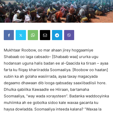
Mukhtaar Roobow, oo mar ahaan jirey hoggaamiye
Shabaab oo laga cabsado– [Shabaab waa] ururka ugu
hodansan uguna halis badan ee al-Qaacida ka tirsan – ayaa
farta ku fiiqay khariiradda Soomaaliya. [Roobow oo haatan]
xubin ka ah golaha wasiirrada, ayaa taxay magacyada
degaamo dhawaan dib looga qabsaday saaxiibadiisii hore.
Dhulka qabiilka Xawaadle ee Hiiraan, bartamaha
Soomaaliya, “way wada xoraysteen”. Badanka waddooyinka
muhiimka ah ee gobolka sidoo kale waxaa gacanta ku
haysa dowladda. Soomaaliya inteeda kalana? “Waxaa la