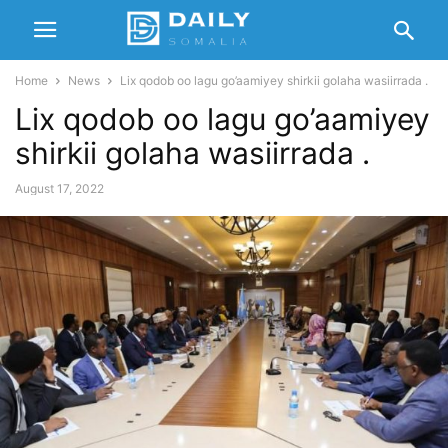
Home
News
Lix qodob oo lagu go’aamiyey shirkii golaha wasiirrada .
Lix qodob oo lagu go’aamiyey
shirkii golaha wasiirrada .
August 17, 2022