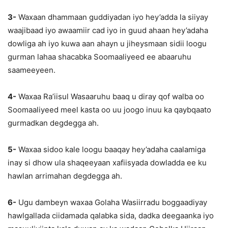
3-
Waxaan dhammaan guddiyadan iyo hey’adda la siiyay
waajibaad iyo awaamiir cad iyo in guud ahaan hey’adaha
dowliga ah iyo kuwa aan ahayn u jiheysmaan sidii loogu
gurman lahaa shacabka Soomaaliyeed ee abaaruhu
saameeyeen.
4-
Waxaa Ra’iisul Wasaaruhu baaq u diray qof walba oo
Soomaaliyeed meel kasta oo uu joogo inuu ka qaybqaato
gurmadkan degdegga ah.
5-
Waxaa sidoo kale loogu baaqay hey’adaha caalamiga
inay si dhow ula shaqeeyaan xafiisyada dowladda ee ku
hawlan arrimahan degdegga ah.
6-
Ugu dambeyn waxaa Golaha Wasiirradu boggaadiyay
hawlgallada ciidamada qalabka sida, dadka deegaanka iyo