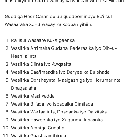
masuuliyiinta kala duwan ay ka wadaan Gobolka Hiiraan.
Guddiga Heer Qaran ee uu guddoominayo Ra’iisul
Wasaaraha XJFS waxay ka kooban yihiin:
Ra’iisul Wasaare Ku-Xigeenka
Wasiirka Arrimaha Gudaha, Federaalka iyo Dib-u-
Heshiisiinta
Wasiirka Diinta iyo Awqaafta
Wasiirka Caafimaadka iyo Daryeelka Bulshada
Wasiirka Qorsheynta, Maalgashiga iyo Horumarinta
Dhaqaalaha
Wasiirka Maaliyadda
Wasiirka Bii’ada iyo Isbadalka Cimilada
Wasiirka Warfaafinta, Dhaqanka iyo Dalxiiska
Wasiirka Haweenka iyo Xuquuqul Insaanka
Wasiirka Amniga Gudaha
Wasiirka Gaashaandhigga