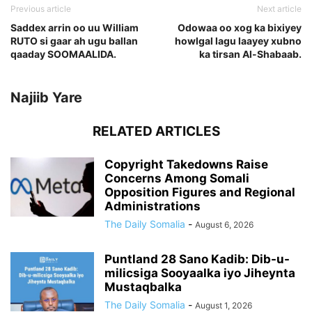
Previous article
Next article
Saddex arrin oo uu William
Odowaa oo xog ka bixiyey
RUTO si gaar ah ugu ballan
howlgal lagu laayey xubno
qaaday SOOMAALIDA.
ka tirsan Al-Shabaab.
Najiib Yare
RELATED ARTICLES
Copyright Takedowns Raise
Concerns Among Somali
Opposition Figures and Regional
Administrations
The Daily Somalia
-
August 6, 2026
Puntland 28 Sano Kadib: Dib-u-
milicsiga Sooyaalka iyo Jiheynta
Mustaqbalka
The Daily Somalia
-
August 1, 2026