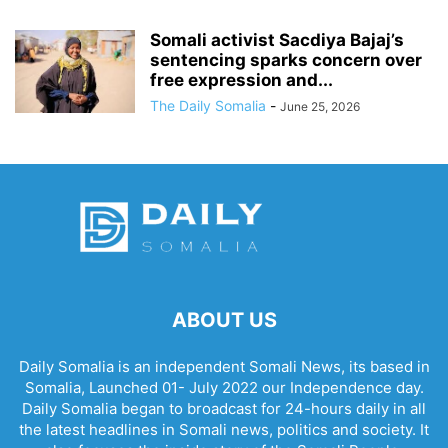
Somali activist Sacdiya Bajaj’s
sentencing sparks concern over
free expression and...
The Daily Somalia
-
June 25, 2026
ABOUT US
Daily Somalia is an independent Somali News, its based in
Somalia, Launched 01- July 2022 our Independence day.
Daily Somalia began to broadcast for 24-hours daily in all
the latest headlines in Somali news, politics and society. It