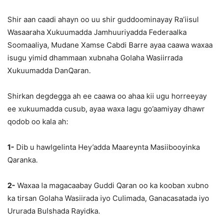
Shir aan caadi ahayn oo uu shir guddoominayay Ra’iisul
Wasaaraha Xukuumadda Jamhuuriyadda Federaalka
Soomaaliya, Mudane Xamse Cabdi Barre ayaa caawa waxaa
isugu yimid dhammaan xubnaha Golaha Wasiirrada
Xukuumadda DanQaran.
Shirkan degdegga ah ee caawa oo ahaa kii ugu horreeyay
ee xukuumadda cusub, ayaa waxa lagu go’aamiyay dhawr
qodob oo kala ah:
1-
Dib u hawlgelinta Hey’adda Maareynta Masiibooyinka
Qaranka.
2-
Waxaa la magacaabay Guddi Qaran oo ka kooban xubno
ka tirsan Golaha Wasiirada iyo Culimada, Ganacasatada iyo
Ururada Bulshada Rayidka.