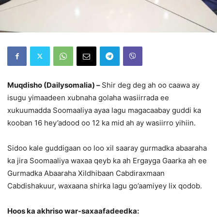
Muqdisho (Dailysomalia) –
Shir deg deg ah oo caawa ay
isugu yimaadeen xubnaha golaha wasiirrada ee
xukuumadda Soomaaliya ayaa lagu magacaabay guddi ka
kooban 16 hey’adood oo 12 ka mid ah ay wasiirro yihiin.
Sidoo kale guddigaan oo loo xil saaray gurmadka abaaraha
ka jira Soomaaliya waxaa qeyb ka ah Ergayga Gaarka ah ee
Gurmadka Abaaraha Xildhibaan Cabdiraxmaan
Cabdishakuur, waxaana shirka lagu go’aamiyey lix qodob.
Hoos ka akhriso war-saxaafadeedka: