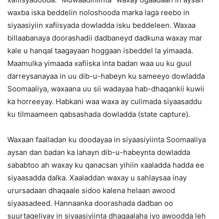
waxba iska beddelin noloshooda marka laga reebo in
siyaasiyiin xafiisyada dowladda isku beddeleen. Waxaa
billaabanaya doorashadii dadbaneyd dadkuna waxay mar
kale u hanqal taagayaan hoggaan isbeddel la yimaada.
Maamulka yimaada xafiiska inta badan waa uu ku guul
darreysanayaa in uu dib-u-habeyn ku sameeyo dowladda
Soomaaliya, waxaana uu sii wadayaa hab-dhaqankii kuwii
ka horreeyay. Habkani waa waxa ay culimada siyaasaddu
ku tilmaameen qabsashada dowladda (state capture).
Waxaan faalladan ku doodayaa in siyaasiyiinta Soomaaliya
aysan dan badan ka lahayn dib-u-habeynta dowladda
sababtoo ah waxay ku qanacsan yihiin xaaladda hadda ee
siyaasadda dalka. Xaaladdan waxay u sahlaysaa inay
urursadaan dhaqaale sidoo kalena helaan awood
siyaasadeed. Hannaanka doorashada dadban oo
suurtageliyay in siyaasiyiinta dhaqaalaha iyo awoodda leh