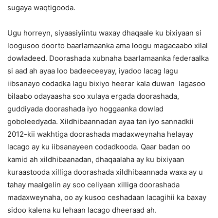
sugaya waqtigooda.
Ugu horreyn, siyaasiyiintu waxay dhaqaale ku bixiyaan si
loogusoo doorto baarlamaanka ama loogu magacaabo xilal
dowladeed. Doorashada xubnaha baarlamaanka federaalka
si aad ah ayaa loo badeeceeyay, iyadoo lacag lagu
iibsanayo codadka lagu bixiyo heerar kala duwan lagasoo
bilaabo odayaasha soo xulaya ergada doorashada,
guddiyada doorashada iyo hoggaanka dowlad
goboleedyada. Xildhibaannadan ayaa tan iyo sannadkii
2012-kii wakhtiga doorashada madaxweynaha helayay
lacago ay ku iibsanayeen codadkooda. Qaar badan oo
kamid ah xildhibaanadan, dhaqaalaha ay ku bixiyaan
kuraastooda xilliga doorashada xildhibaannada waxa ay u
tahay maalgelin ay soo celiyaan xilliga doorashada
madaxweynaha, oo ay kusoo ceshadaan lacagihii ka baxay
sidoo kalena ku lehaan lacago dheeraad ah.