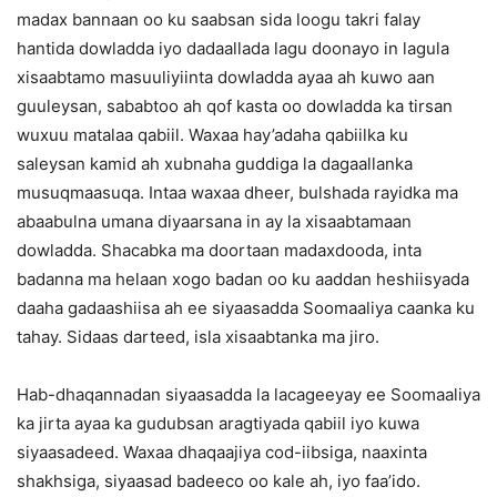
madax bannaan oo ku saabsan sida loogu takri falay
hantida dowladda iyo dadaallada lagu doonayo in lagula
xisaabtamo masuuliyiinta dowladda ayaa ah kuwo aan
guuleysan, sababtoo ah qof kasta oo dowladda ka tirsan
wuxuu matalaa qabiil. Waxaa hay’adaha qabiilka ku
saleysan kamid ah xubnaha guddiga la dagaallanka
musuqmaasuqa. Intaa waxaa dheer, bulshada rayidka ma
abaabulna umana diyaarsana in ay la xisaabtamaan
dowladda. Shacabka ma doortaan madaxdooda, inta
badanna ma helaan xogo badan oo ku aaddan heshiisyada
daaha gadaashiisa ah ee siyaasadda Soomaaliya caanka ku
tahay. Sidaas darteed, isla xisaabtanka ma jiro.
Hab-dhaqannadan siyaasadda la lacageeyay ee Soomaaliya
ka jirta ayaa ka gudubsan aragtiyada qabiil iyo kuwa
siyaasadeed. Waxaa dhaqaajiya cod-iibsiga, naaxinta
shakhsiga, siyaasad badeeco oo kale ah, iyo faa’ido.