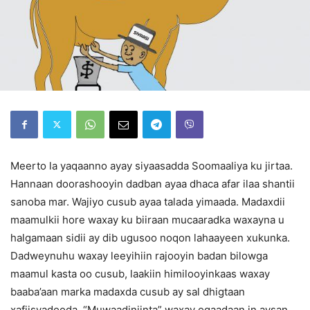
Meerto la yaqaanno ayay siyaasadda Soomaaliya ku jirtaa.
Hannaan doorashooyin dadban ayaa dhaca afar ilaa shantii
sanoba mar. Wajiyo cusub ayaa talada yimaada. Madaxdii
maamulkii hore waxay ku biiraan mucaaradka waxayna u
halgamaan sidii ay dib ugusoo noqon lahaayeen xukunka.
Dadweynuhu waxay leeyihiin rajooyin badan bilowga
maamul kasta oo cusub, laakiin himilooyinkaas waxay
baaba’aan marka madaxda cusub ay sal dhigtaan
xafiisyadooda. “Muwaadiniinta” waxay ogaadaan in aysan