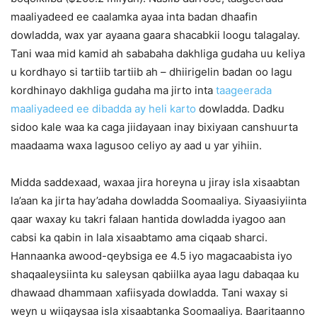
maaliyadeed ee caalamka ayaa inta badan dhaafin
dowladda, wax yar ayaana gaara shacabkii loogu talagalay.
Tani waa mid kamid ah sababaha dakhliga gudaha uu keliya
u kordhayo si tartiib tartiib ah – dhiirigelin badan oo lagu
kordhinayo dakhliga gudaha ma jirto inta
taageerada
maaliyadeed ee dibadda ay heli karto
dowladda. Dadku
sidoo kale waa ka caga jiidayaan inay bixiyaan canshuurta
maadaama waxa lagusoo celiyo ay aad u yar yihiin.
Midda saddexaad, waxaa jira horeyna u jiray isla xisaabtan
la’aan ka jirta hay’adaha dowladda Soomaaliya. Siyaasiyiinta
qaar waxay ku takri falaan hantida dowladda iyagoo aan
cabsi ka qabin in lala xisaabtamo ama ciqaab sharci.
Hannaanka awood-qeybsiga ee 4.5 iyo magacaabista iyo
shaqaaleysiinta ku saleysan qabiilka ayaa lagu dabaqaa ku
dhawaad dhammaan xafiisyada dowladda. Tani waxay si
weyn u wiiqaysaa isla xisaabtanka Soomaaliya. Baaritaanno