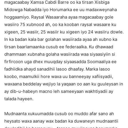
magacaabay Xamsa Cabdi Barre oo ka tirsan Xisbiga
Midowga Nabadda iyo Horumarka ee uu madaxweynaha
hoggaamiyo. Raysal Wasaaraha ayaa magacaabay gole
wasiiro 75 xubnood ah, oo ka kooban raysal wasaare ku
xigeen, 25 wasiir, 25 wasiir ku xigeen iyo 24 wasiiru dowle.
In ka badan kala bar golahan wasiirada ayaa ah xubno ka
tirsan baarlamaanka cusub ee federaalka. Ku dhawaad
dhammaan xubnaha golaha wasiirada waa siyaasiyiin si
firfircoon uga dhex muuqday siyaasadda Soomaaliya ee
fadhiidka ahayd sanadihii lasoo dhaafay. Marka lasoo
koobo, maamulkii hore waxa uu banneeyay xafiisyadii,
waxaana beddelay wejiyo la yaqaan oo aan ku guuleysan in
ay dib-u-habeyn macno leh sameeyaan wakhtiyadii ay
talada hayeen.
Mudnaanta xukuumadda cusub oo muddo afar sano ah
heysato waxa aanay wax badan ka duwaneyn mudnaantii