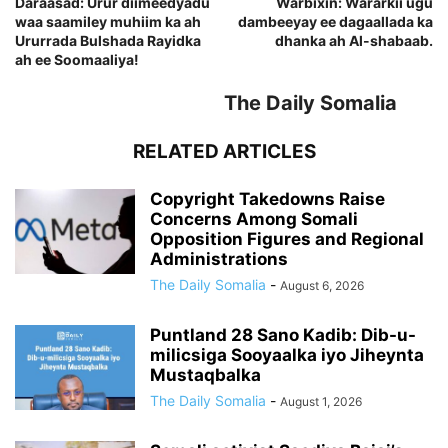
Daraasad: Urur diimeedyadu
Warbixin: Wararkii ugu
waa saamiley muhiim ka ah
dambeeyay ee dagaallada ka
Ururrada Bulshada Rayidka
dhanka ah Al-shabaab.
ah ee Soomaaliya!
The Daily Somalia
RELATED ARTICLES
Copyright Takedowns Raise
Concerns Among Somali
Opposition Figures and Regional
Administrations
The Daily Somalia
-
August 6, 2026
Puntland 28 Sano Kadib: Dib-u-
milicsiga Sooyaalka iyo Jiheynta
Mustaqbalka
The Daily Somalia
-
August 1, 2026