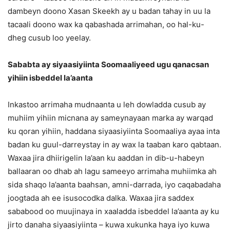
dambeyn doono Xasan Skeekh ay u badan tahay in uu la
tacaali doono wax ka qabashada arrimahan, oo hal-ku-
dheg cusub loo yeelay.
Sababta ay siyaasiyiinta Soomaaliyeed ugu qanacsan
yihiin isbeddel la’aanta
Inkastoo arrimaha mudnaanta u leh dowladda cusub ay
muhiim yihiin micnana ay sameynayaan marka ay warqad
ku qoran yihiin, haddana siyaasiyiinta Soomaaliya ayaa inta
badan ku guul-darreystay in ay wax la taaban karo qabtaan.
Waxaa jira dhiirigelin la’aan ku aaddan in dib-u-habeyn
ballaaran oo dhab ah lagu sameeyo arrimaha muhiimka ah
sida shaqo la’aanta baahsan, amni-darrada, iyo caqabadaha
joogtada ah ee isusocodka dalka. Waxaa jira saddex
sababood oo muujinaya in xaaladda isbeddel la’aanta ay ku
jirto danaha siyaasiyiinta – kuwa xukunka haya iyo kuwa