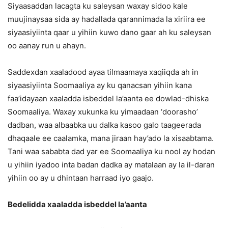
Siyaasaddan lacagta ku saleysan waxay sidoo kale
muujinaysaa sida ay hadallada qarannimada la xiriira ee
siyaasiyiinta qaar u yihiin kuwo dano gaar ah ku saleysan
oo aanay run u ahayn.
Saddexdan xaaladood ayaa tilmaamaya xaqiiqda ah in
siyaasiyiinta Soomaaliya ay ku qanacsan yihiin kana
faa’idayaan xaaladda isbeddel la’aanta ee dowlad-dhiska
Soomaaliya. Waxay xukunka ku yimaadaan ‘doorasho’
dadban, waa albaabka uu dalka kasoo galo taageerada
dhaqaale ee caalamka, mana jiraan hay’ado la xisaabtama.
Tani waa sababta dad yar ee Soomaaliya ku nool ay hodan
u yihiin iyadoo inta badan dadka ay matalaan ay la il-daran
yihiin oo ay u dhintaan harraad iyo gaajo.
Bedelidda xaaladda isbeddel la’aanta