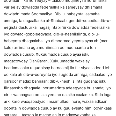
dowladihii ka horreeyay – taasoo muujineysa horumarka
yar ee ay dowladda federaalka ka sameysay dhismaha
dowladnimada Soomaaliya. Dib-u-habeynta laamaha
amniga, la dagaallanka al-Shabaab, geeddi-socodka dib-u-
eegista dastuurka, hagaajinta xiriirka dowladda federaalka
iyo dowlad-goboleedyada, dib-u-heshiisiinta, dib-u-
habeynta dhaqaalaha, iyo dimoqraadiyeynta ayaa ah (mar
kale) arrimaha ugu muhiimsan ee mudnaanta u leh
dowladda cusub. Xukuumadda cusub ayaa isku
magacowday ‘DanQaran’. Xukuumadda waxa ay
baarlamaanka u gudbisay barnaamij lix tiir siyaasadeed leh
oo kala ah dib-u-xoreynta iyo sugidda amniga; cadaalad iyo
garsoor madax bannaan; dib-u-heshiisiinta gudaha; isku
filnaansho dhaqaale; horumarinta adeegyada bulshada; iyo
xiriir wanaagsan oo lala yeesho dalalka caalamka. Sida laga
arki karo waxqabadyadii maamulladii hore, waxaa adkaan
doonta in dowladda cusub ay ku guuleysato himilooyinkaas
sarsare – taasoo la macno ah in madaxweynaha ka