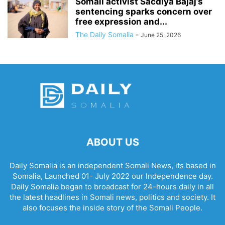
Somali activist Sacdiya Bajaj’s
sentencing sparks concern over
free expression and...
The Daily Somalia
-
June 25, 2026
ABOUT US
Daily Somalia is an independent Somali News, its based in
Somalia, Launched 01- July 2022 our Independence day.
Daily Somalia began to broadcast for 24-hours daily in all
the latest headlines in Somali news, politics and society. It
also focuses the inside story of the Somali People.