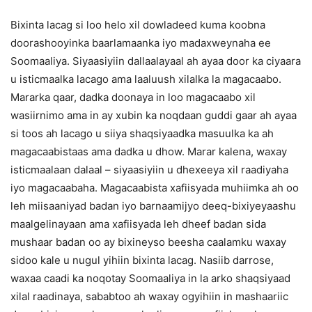
Bixinta lacag si loo helo xil dowladeed kuma koobna
doorashooyinka baarlamaanka iyo madaxweynaha ee
Soomaaliya. Siyaasiyiin dallaalayaal ah ayaa door ka ciyaara
u isticmaalka lacago ama laaluush xilalka la magacaabo.
Mararka qaar, dadka doonaya in loo magacaabo xil
wasiirnimo ama in ay xubin ka noqdaan guddi gaar ah ayaa
si toos ah lacago u siiya shaqsiyaadka masuulka ka ah
magacaabistaas ama dadka u dhow. Marar kalena, waxay
isticmaalaan dalaal – siyaasiyiin u dhexeeya xil raadiyaha
iyo magacaabaha. Magacaabista xafiisyada muhiimka ah oo
leh miisaaniyad badan iyo barnaamijyo deeq-bixiyeyaashu
maalgelinayaan ama xafiisyada leh dheef badan sida
mushaar badan oo ay bixineyso beesha caalamku waxay
sidoo kale u nugul yihiin bixinta lacag. Nasiib darrose,
waxaa caadi ka noqotay Soomaaliya in la arko shaqsiyaad
xilal raadinaya, sababtoo ah waxay ogyihiin in mashaariic