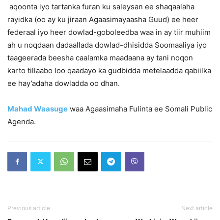
aqoonta iyo tartanka furan ku saleysan ee shaqaalaha
rayidka (oo ay ku jiraan Agaasimayaasha Guud) ee heer
federaal iyo heer dowlad-goboleedba waa in ay tiir muhiim
ah u noqdaan dadaallada dowlad-dhisidda Soomaaliya iyo
taageerada beesha caalamka maadaana ay tani noqon
karto tillaabo loo qaadayo ka gudbidda metelaadda qabiilka
ee hay’adaha dowladda oo dhan.
Mahad Waasuge
waa Agaasimaha Fulinta ee Somali Public
Agenda.
Previous article
Next article