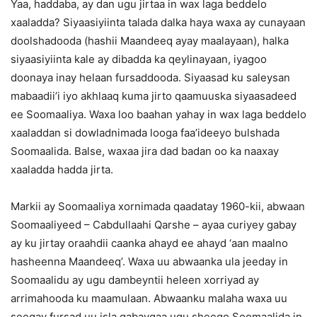
Yaa, haddaba, ay dan ugu jirtaa in wax laga beddelo
xaaladda? Siyaasiyiinta talada dalka haya waxa ay cunayaan
doolshadooda (hashii Maandeeq ayay maalayaan), halka
siyaasiyiinta kale ay dibadda ka qeylinayaan, iyagoo
doonaya inay helaan fursaddooda. Siyaasad ku saleysan
mabaadii’i iyo akhlaaq kuma jirto qaamuuska siyaasadeed
ee Soomaaliya. Waxa loo baahan yahay in wax laga beddelo
xaaladdan si dowladnimada looga faa’ideeyo bulshada
Soomaalida. Balse, waxaa jira dad badan oo ka naaxay
xaaladda hadda jirta.
Markii ay Soomaaliya xornimada qaadatay 1960-kii, abwaan
Soomaaliyeed – Cabdullaahi Qarshe – ayaa curiyey gabay
ay ku jirtay oraahdii caanka ahayd ee ahayd ‘aan maalno
hasheenna Maandeeq’. Waxa uu abwaanka ula jeeday in
Soomaalidu ay ugu dambeyntii heleen xorriyad ay
arrimahooda ku maamulaan. Abwaanku malaha waxa uu
seegay fursad uu isla gabaygaa ugu sheego Soomaalida in