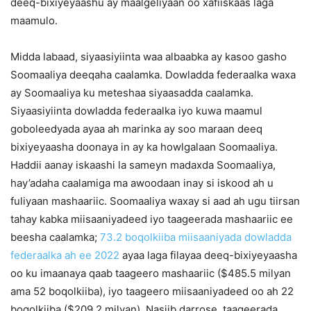
deeq-bixiyeyaashu ay maalgeliyaan oo xafiiskaas laga
maamulo.
Midda labaad, siyaasiyiinta waa albaabka ay kasoo gasho
Soomaaliya deeqaha caalamka. Dowladda federaalka waxa
ay Soomaaliya ku meteshaa siyaasadda caalamka.
Siyaasiyiinta dowladda federaalka iyo kuwa maamul
goboleedyada ayaa ah marinka ay soo maraan deeq
bixiyeyaasha doonaya in ay ka howlgalaan Soomaaliya.
Haddii aanay iskaashi la sameyn madaxda Soomaaliya,
hay’adaha caalamiga ma awoodaan inay si iskood ah u
fuliyaan mashaariic. Soomaaliya waxay si aad ah ugu tiirsan
tahay kabka miisaaniyadeed iyo taageerada mashaariic ee
beesha caalamka;
73.2 boqolkiiba miisaaniyada dowladda
federaalka ah ee 2022
ayaa laga filayaa deeq-bixiyeyaasha
oo ku imaanaya qaab taageero mashaariic ($485.5 milyan
ama 52 boqolkiiba), iyo taageero miisaaniyadeed oo ah 22
boqolkiiba ($209.2 milyan). Nasiib darrose, taageerada