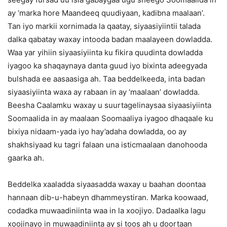
ay ‘marka hore Maandeeq quudiyaan, kadibna maalaan’.
Tan iyo markii xornimada la qaatay, siyaasiyiintii talada
dalka qabatay waxay intooda badan maalayeen dowladda.
Waa yar yihiin siyaasiyiinta ku fikira quudinta dowladda
iyagoo ka shaqaynaya danta guud iyo bixinta adeegyada
bulshada ee aasaasiga ah. Taa beddelkeeda, inta badan
siyaasiyiinta waxa ay rabaan in ay ‘maalaan’ dowladda.
Beesha Caalamku waxay u suurtagelinaysaa siyaasiyiinta
Soomaalida in ay maalaan Soomaaliya iyagoo dhaqaale ku
bixiya nidaam-yada iyo hay’adaha dowladda, oo ay
shakhsiyaad ku tagri falaan una isticmaalaan danohooda
gaarka ah.
Beddelka xaaladda siyaasadda waxay u baahan doontaa
hannaan dib-u-habeyn dhammeystiran. Marka koowaad,
codadka muwaadiniinta waa in la xoojiyo. Dadaalka lagu
xoojinayo in muwaadiniinta ay si toos ah u doortaan