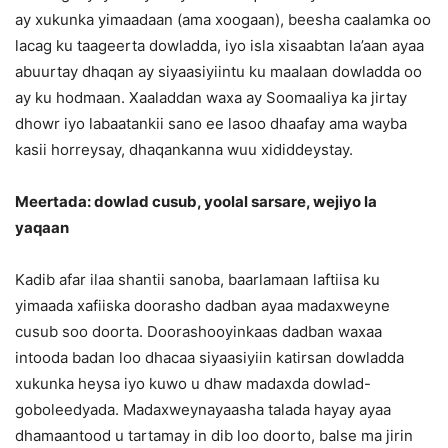
ay xukunka yimaadaan (ama xoogaan), beesha caalamka oo
lacag ku taageerta dowladda, iyo isla xisaabtan la’aan ayaa
abuurtay dhaqan ay siyaasiyiintu ku maalaan dowladda oo
ay ku hodmaan. Xaaladdan waxa ay Soomaaliya ka jirtay
dhowr iyo labaatankii sano ee lasoo dhaafay ama wayba
kasii horreysay, dhaqankanna wuu xididdeystay.
Meertada: dowlad cusub, yoolal sarsare, wejiyo la
yaqaan
Kadib afar ilaa shantii sanoba, baarlamaan laftiisa ku
yimaada xafiiska doorasho dadban ayaa madaxweyne
cusub soo doorta. Doorashooyinkaas dadban waxaa
intooda badan loo dhacaa siyaasiyiin katirsan dowladda
xukunka heysa iyo kuwo u dhaw madaxda dowlad-
goboleedyada. Madaxweynayaasha talada hayay ayaa
dhamaantood u tartamay in dib loo doorto, balse ma jirin