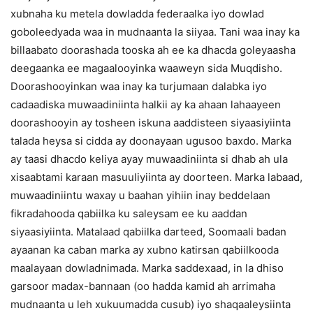
xubnaha ku metela dowladda federaalka iyo dowlad
goboleedyada waa in mudnaanta la siiyaa. Tani waa inay ka
billaabato doorashada tooska ah ee ka dhacda goleyaasha
deegaanka ee magaalooyinka waaweyn sida Muqdisho.
Doorashooyinkan waa inay ka turjumaan dalabka iyo
cadaadiska muwaadiniinta halkii ay ka ahaan lahaayeen
doorashooyin ay tosheen iskuna aaddisteen siyaasiyiinta
talada heysa si cidda ay doonayaan ugusoo baxdo. Marka
ay taasi dhacdo keliya ayay muwaadiniinta si dhab ah ula
xisaabtami karaan masuuliyiinta ay doorteen. Marka labaad,
muwaadiniintu waxay u baahan yihiin inay beddelaan
fikradahooda qabiilka ku saleysam ee ku aaddan
siyaasiyiinta. Matalaad qabiilka darteed, Soomaali badan
ayaanan ka caban marka ay xubno katirsan qabiilkooda
maalayaan dowladnimada. Marka saddexaad, in la dhiso
garsoor madax-bannaan (oo hadda kamid ah arrimaha
mudnaanta u leh xukuumadda cusub) iyo shaqaaleysiinta