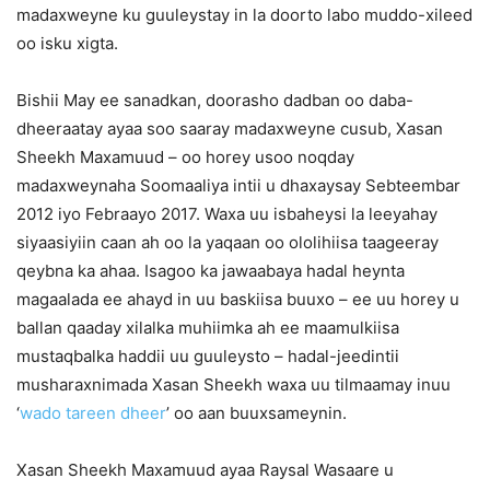
madaxweyne ku guuleystay in la doorto labo muddo-xileed
oo isku xigta.
Bishii May ee sanadkan, doorasho dadban oo daba-
dheeraatay ayaa soo saaray madaxweyne cusub, Xasan
Sheekh Maxamuud – oo horey usoo noqday
madaxweynaha Soomaaliya intii u dhaxaysay Sebteembar
2012 iyo Febraayo 2017. Waxa uu isbaheysi la leeyahay
siyaasiyiin caan ah oo la yaqaan oo ololihiisa taageeray
qeybna ka ahaa. Isagoo ka jawaabaya hadal heynta
magaalada ee ahayd in uu baskiisa buuxo – ee uu horey u
ballan qaaday xilalka muhiimka ah ee maamulkiisa
mustaqbalka haddii uu guuleysto – hadal-jeedintii
musharaxnimada Xasan Sheekh waxa uu tilmaamay inuu
‘
wado tareen dheer
’ oo aan buuxsameynin.
Xasan Sheekh Maxamuud ayaa Raysal Wasaare u