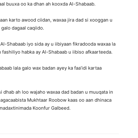
aal buuxa oo ka dhan ah kooxda Al-Shabaab.
aan karto awood ciidan, waxaa jira dad si xooggan u
 galo dagaal caqiido.
l-Shabaab iyo sida ay u iibiyaan fikradooda waxaa la
fashiliyo habka ay Al-Shabaab u iibiso afkaarteeda.
baab lala galo wax badan ayey ka faa’idi kartaa
si dhab ah loo wajaho waxaa dad badan u muuqata in
o magacaabista Mukhtaar Roobow kaas oo aan dhinaca
a madaxtinimada Koonfur Galbeed.