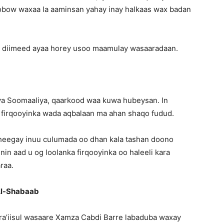
obow waxaa la aaminsan yahay inay halkaas wax badan
m diimeed ayaa horey usoo maamulay wasaaradaan.
ya Soomaaliya, qaarkood waa kuwa hubeysan. In
 firqooyinka wada aqbalaan ma ahan shaqo fudud.
eegay inuu culumada oo dhan kala tashan doono
nin aad u og loolanka firqooyinka oo haleeli kara
raa.
Al-Shabaab
’iisul wasaare Xamza Cabdi Barre labaduba waxay