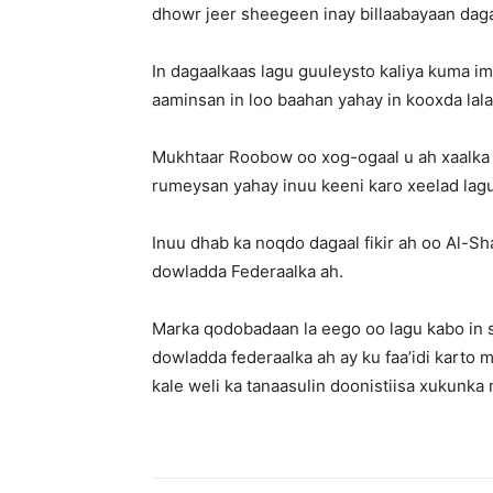
dhowr jeer sheegeen inay billaabayaan dag
In dagaalkaas lagu guuleysto kaliya kuma im
aaminsan in loo baahan yahay in kooxda lala
Mukhtaar Roobow oo xog-ogaal u ah xaalka A
rumeysan yahay inuu keeni karo xeelad lagu 
Inuu dhab ka noqdo dagaal fikir ah oo Al-Sha
dowladda Federaalka ah.
Marka qodobadaan la eego oo lagu kabo in 
dowladda federaalka ah ay ku faa’idi kart
kale weli ka tanaasulin doonistiisa xukunk