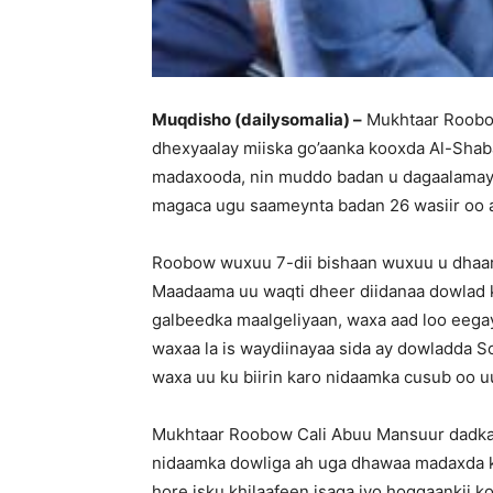
Muqdisho (dailysomalia) –
Mukhtaar Roobow
dhexyaalay miiska go’aanka kooxda Al-Shaba
madaxooda, nin muddo badan u dagaalamay a
magaca ugu saameynta badan 26 wasiir oo 
Roobow wuxuu 7-dii bishaan wuxuu u dhaartay
Maadaama uu waqti dheer diidanaa dowlad k
galbeedka maalgeliyaan, waxa aad loo eegaye
waxaa la is waydiinayaa sida ay dowladda 
waxa uu ku biirin karo nidaamka cusub oo uu
Mukhtaar Roobow Cali Abuu Mansuur dadka 
nidaamka dowliga ah uga dhawaa madaxda k
hore isku khilaafeen isaga iyo hoggaankii k