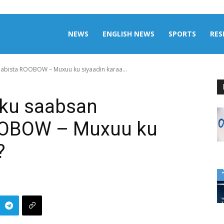
aily
NEWS
ENGLISH NEWS
SPORTS
RES
bista ROOBOW – Muxuu ku siyaadin karaa...
omalia
 ku saabsan
OOBOW – Muxuu ku
?