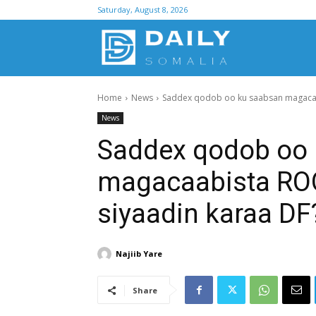
Saturday, August 8, 2026
D
Home
News
Saddex qodob oo ku saabsan magacaa
S
News
Saddex qodob oo
magacaabista R
siyaadin karaa DF
Najiib Yare
Share