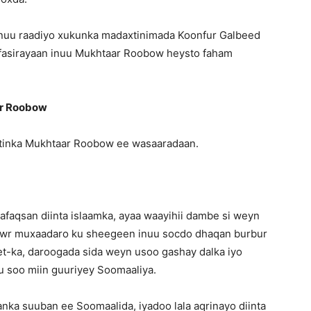
 inuu raadiyo xukunka madaxtinimada Koonfur Galbeed
y fasirayaan inuu Mukhtaar Roobow heysto faham
ar Roobow
atinka Mukhtaar Roobow ee wasaaradaan.
faqsan diinta islaamka, ayaa waayihii dambe si weyn
owr muxaadaro ku sheegeen inuu socdo dhaqan burbur
net-ka, daroogada sida weyn usoo gashay dalka iyo
 soo miin guuriyey Soomaaliya.
nka suuban ee Soomaalida, iyadoo lala aqrinayo diinta