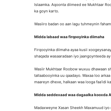
Islaamka. Aqoonta diimeed ee Mukhtaar Ro
ka goyn karto.
Wasiiro badan oo aan lagu tuhmeynin faha
Midda labaad waa firqooyinka diimaha
Firqooyinka diimaha ayaa kusii xoogeysana
shaqada wasaaradaan iyo jaangoynteeda ay
Wasiir Mukhtaar Roobow wuxuu dhawaan sh
tallaabooyinka uu qaadayo. Waxaa loo arkaa 
maareyn dhexe, halkaan waa looga faa’idi ka
Midda seddexaad waa dagaalka kooxda 
Madaxweyne Xasan Sheekh Maxamuud iyo ra