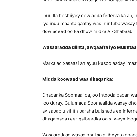
Inuu lla heshiiyey dowladda federaalka ah,
iyo inuu maanta qaatay wasiir intuba waxa
dowladeed oo ka dhow midka Al-Shabaab.
Wasaaradda diinta, awqaafta iyo Mukhta
Marxalad xasaasi ah ayuu kusoo aaday ima
Midda koowaad waa dhaqanka:
Dhaqanka Soomaalida, oo intooda badan waa
loo duray. Culumada Soomaalida waxay dh
ay sabab u yihiin baraha bulshada ee Inter
dhaqamada reer galbeedka oo si weyn loogu
Wasaaradaan waxaa hor taala jiheynta dhaqa