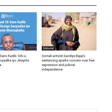
Editorial
Sano Kadib: Dib-u-
Somali activist Sacdiya Bajaj’s
oyaalka iyo Jiheynta
sentencing sparks concern over free
a
expression and judicial
independence