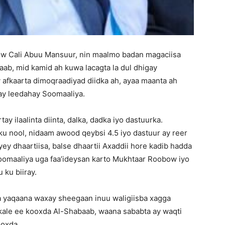
 Cali Abuu Mansuur, nin maalmo badan magaciisa
ab, mid kamid ah kuwa lacagta la dul dhigay
fkaarta dimoqraadiyad diidka ah, ayaa maanta ah
ay leedahay Soomaaliya.
 ilaalinta diinta, dalka, dadka iyo dastuurka.
u nool, nidaam awood qeybsi 4.5 iyo dastuur ay reer
y dhaartiisa, balse dhaartii Axaddii hore kadib hadda
Soomaaliya uga faa’ideysan karto Mukhtaar Roobow iyo
 ku biiray.
yaqaana waxay sheegaan inuu waligiisba xagga
ale ee kooxda Al-Shabaab, waana sababta ay waqti
ooxda.